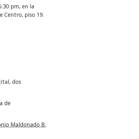
:30 pm, en la 
 Centro, piso 19.
tal, dos 
Para más información sobre este y otros cursos abiertos, visita la sección de eventos de la página de 
onio Maldonado B.